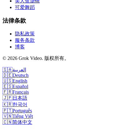
美人鱼滤镜
可爱舞蹈
法律条款
隐私政策
服务条款
博客
©
2026
Grok Video
.
版权所有。
🇸🇦
العربية
🇩🇪
Deutsch
🇺🇸
English
🇪🇸
Español
🇫🇷
Français
🇯🇵
日本語
🇰🇷
한국어
🇵🇹
Português
🇻🇳
Tiếng Việt
🇨🇳
简体中文