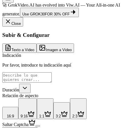
🚀 GrokVideo.AI has evolved into
Viw.AI
— Your All-in-one AI
generator.
Use
GROK30
FOR 30% OFF
Close
Subir & Configurar
Texto a Video
Imagen a Video
Indicación
Por favor, introduce tu indicación aquí
Duración
Relación de aspecto
16:9
9:16
1:1
3:2
2:3
Saltar Captcha