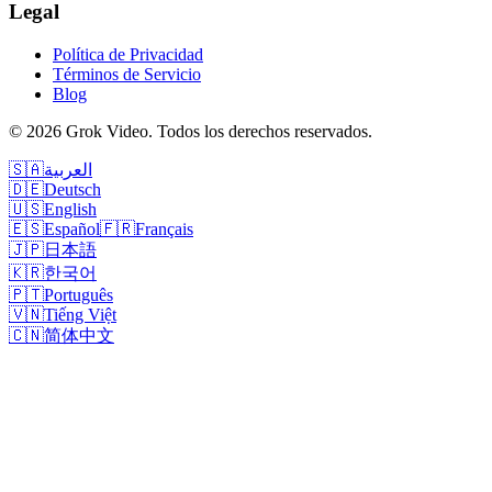
Legal
Política de Privacidad
Términos de Servicio
Blog
©
2026
Grok Video
.
Todos los derechos reservados.
🇸🇦
العربية
🇩🇪
Deutsch
🇺🇸
English
🇪🇸
Español
🇫🇷
Français
🇯🇵
日本語
🇰🇷
한국어
🇵🇹
Português
🇻🇳
Tiếng Việt
🇨🇳
简体中文