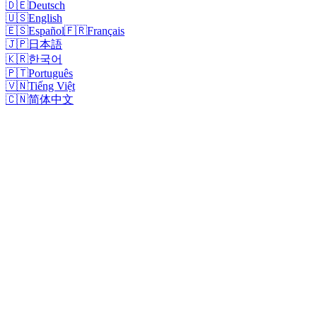
🇩🇪
Deutsch
🇺🇸
English
🇪🇸
Español
🇫🇷
Français
🇯🇵
日本語
🇰🇷
한국어
🇵🇹
Português
🇻🇳
Tiếng Việt
🇨🇳
简体中文