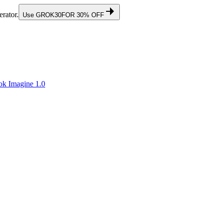
rator.
Use
GROK30
FOR 30% OFF
ok Imagine 1.0