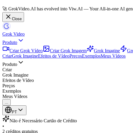
🚀 GrokVideo.AI has evolved into
Viw.AI
— Your All-in-one AI gene
Close
Grok Video
Produto
Criar Grok Vídeo
Criar Grok Imagem
Grok Imagine
Gr
Criar
Grok Imagine
Efeitos de Vídeo
Preços
Exemplos
Meus Vídeos
Produto
Criar
Grok Imagine
Efeitos de Vídeo
Preços
Exemplos
Meus Vídeos
...
PT
Não é Necessário Cartão de Crédito
•
2 créditos gratuitos