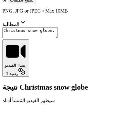
تصفح الملفات
PNG, JPG or JPEG • Max 10MB
المطالبة
إنشاء الفيديو
رصيد
1
نتيجة Christmas snow globe
سيظهر الفيديو المُنشأ أدناه