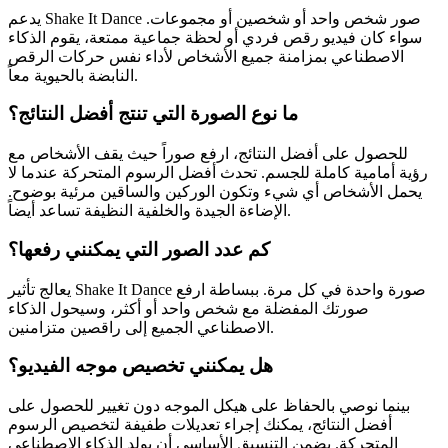
يدعم Shake It Dance صور شخص واحد أو شخصين أو مجموعات.
سواء كان فيديو رقص فردي أو لحظة جماعية ممتعة، يقوم الذكاء
الاصطناعي بمزامنة جميع الأشخاص لأداء نفس حركات الرقص
النابضة بالحيوية معاً.
ما نوع الصورة التي تنتج أفضل النتائج؟
للحصول على أفضل النتائج، ارفع صوراً حيث يقف الأشخاص مع
رؤية أمامية كاملة للجسم. تحدث أفضل الرسوم المتحركة عندما لا
يحمل الأشخاص أي شيء وتكون الوركين والساقين مرئية بوضوح.
الإضاءة الجيدة والخلفية النظيفة تساعد أيضاً.
كم عدد الصور التي يمكنني رفعها؟
يعالج تأثير Shake It Dance صورة واحدة في كل مرة. ببساطة ارفع
صورتك المفضلة مع شخص واحد أو أكثر، وسيحول الذكاء
الاصطناعي الجميع إلى راقصين متزامنين.
هل يمكنني تخصيص موجه الفيديو؟
بينما نوصي بالحفاظ على هيكل الموجه دون تغيير للحصول على
أفضل النتائج، يمكنك إجراء تعديلات طفيفة لتخصيص الرسوم
المتحركة. يضمن التنسيق الأساسي أن يولد الذكاء الاصطناعي