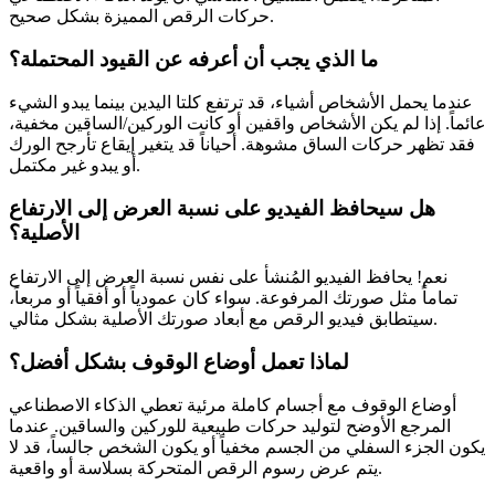
حركات الرقص المميزة بشكل صحيح.
ما الذي يجب أن أعرفه عن القيود المحتملة؟
عندما يحمل الأشخاص أشياء، قد ترتفع كلتا اليدين بينما يبدو الشيء
عائماً. إذا لم يكن الأشخاص واقفين أو كانت الوركين/الساقين مخفية،
فقد تظهر حركات الساق مشوهة. أحياناً قد يتغير إيقاع تأرجح الورك
أو يبدو غير مكتمل.
هل سيحافظ الفيديو على نسبة العرض إلى الارتفاع
الأصلية؟
نعم! يحافظ الفيديو المُنشأ على نفس نسبة العرض إلى الارتفاع
تماماً مثل صورتك المرفوعة. سواء كان عمودياً أو أفقياً أو مربعاً،
سيتطابق فيديو الرقص مع أبعاد صورتك الأصلية بشكل مثالي.
لماذا تعمل أوضاع الوقوف بشكل أفضل؟
أوضاع الوقوف مع أجسام كاملة مرئية تعطي الذكاء الاصطناعي
المرجع الأوضح لتوليد حركات طبيعية للوركين والساقين. عندما
يكون الجزء السفلي من الجسم مخفياً أو يكون الشخص جالساً، قد لا
يتم عرض رسوم الرقص المتحركة بسلاسة أو واقعية.