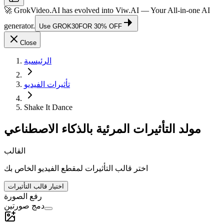
🚀 GrokVideo.AI has evolved into
Viw.AI
— Your All-in-one AI
generator.
Use
GROK30
FOR 30% OFF
Close
الرئيسية
تأثيرات الفيديو
Shake It Dance
مولد التأثيرات المرئية بالذكاء الاصطناعي
القالب
اختر قالب التأثيرات لمقطع الفيديو الخاص بك
اختيار قالب التأثيرات
رفع الصورة
دمج صورتين