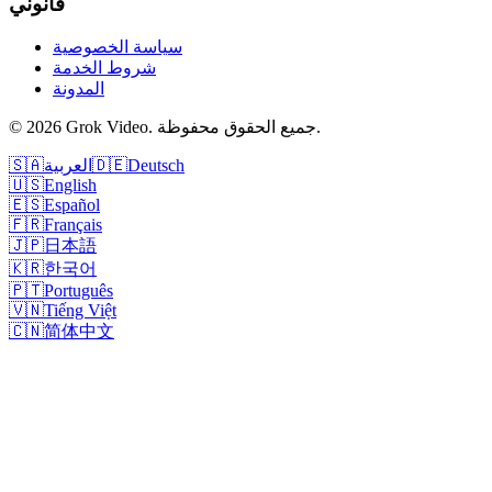
قانوني
سياسة الخصوصية
شروط الخدمة
المدونة
جميع الحقوق محفوظة.
.
Grok Video
2026
©
Deutsch
🇩🇪
العربية
🇸🇦
🇺🇸
English
🇪🇸
Español
🇫🇷
Français
🇯🇵
日本語
🇰🇷
한국어
🇵🇹
Português
🇻🇳
Tiếng Việt
🇨🇳
简体中文