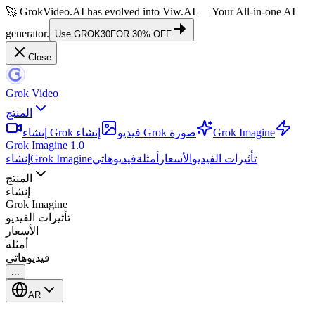
🚀 GrokVideo.AI has evolved into
Viw.AI
— Your All-in-one AI
generator.
Use
GROK30
FOR 30% OFF
Close
Grok Video
المنتج
Grok Imagine
إنشاء Grok صورة
إنشاء Grok فيديو
Grok Imagine 1.0
تأثيرات الفيديو
الأسعار
أمثلة
فيديوهاتي
Grok Imagine
إنشاء
المنتج
إنشاء
Grok Imagine
تأثيرات الفيديو
الأسعار
أمثلة
فيديوهاتي
...
AR