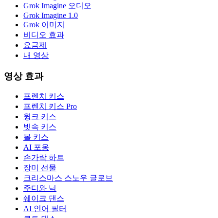
Grok Imagine 오디오
Grok Imagine 1.0
Grok 이미지
비디오 효과
요금제
내 영상
영상 효과
프렌치 키스
프렌치 키스 Pro
윙크 키스
빗속 키스
볼 키스
AI 포옹
손가락 하트
장미 선물
크리스마스 스노우 글로브
주디와 닉
쉐이크 댄스
AI 인어 필터