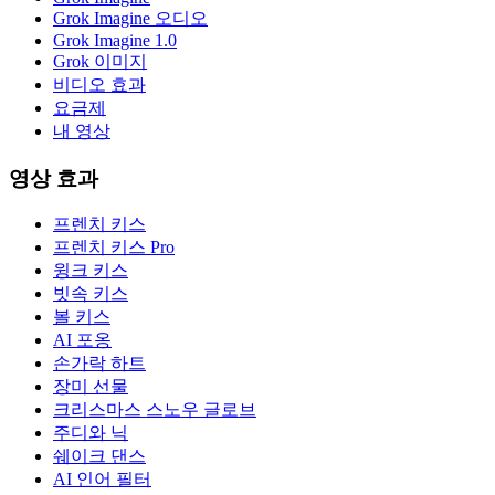
Grok Imagine 오디오
Grok Imagine 1.0
Grok 이미지
비디오 효과
요금제
내 영상
영상 효과
프렌치 키스
프렌치 키스 Pro
윙크 키스
빗속 키스
볼 키스
AI 포옹
손가락 하트
장미 선물
크리스마스 스노우 글로브
주디와 닉
쉐이크 댄스
AI 인어 필터