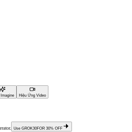
 Imagine
Hiệu Ứng Video
rator.
Use
GROK30
FOR 30% OFF