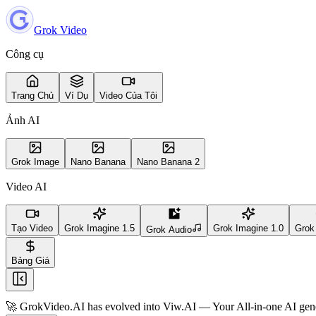
Grok Video
Công cụ
Trang Chủ
Ví Dụ
Video Của Tôi
Ảnh AI
Grok Image
Nano Banana
Nano Banana 2
Video AI
Tạo Video
Grok Imagine 1.5
Grok Imagine 1.0
Grok
Grok Audio
Bảng Giá
🚀 GrokVideo.AI has evolved into
Viw.AI
— Your All-in-one AI gene