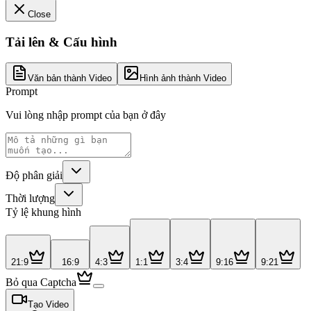
Close
Tải lên & Cấu hình
Văn bản thành Video
Hình ảnh thành Video
Prompt
Vui lòng nhập prompt của bạn ở đây
Độ phân giải
Thời lượng
Tỷ lệ khung hình
21:9
16:9
4:3
1:1
3:4
9:16
9:21
Bỏ qua Captcha
Tạo Video