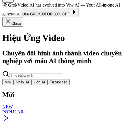
🚀 GrokVideo.AI has evolved into
Viw.AI
— Your All-in-one AI
generator.
Use
GROK30
FOR 30% OFF
Close
Hiệu Ứng Video
Chuyển đổi hình ảnh thành video chuyên
nghiệp với mẫu AI thông minh
Mới
Nhảy AI
Hôn AI
Tương tác
Mới
NEW
POPULAR