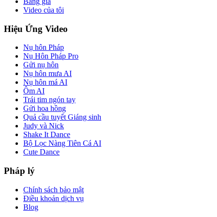
Bảng giá
Video của tôi
Hiệu Ứng Video
Nụ hôn Pháp
Nụ Hôn Pháp Pro
Gửi nụ hôn
Nụ hôn mưa AI
Nụ hôn má AI
Ôm AI
Trái tim ngón tay
Gửi hoa hồng
Quả cầu tuyết Giáng sinh
Judy và Nick
Shake It Dance
Bộ Lọc Nàng Tiên Cá AI
Cute Dance
Pháp lý
Chính sách bảo mật
Điều khoản dịch vụ
Blog