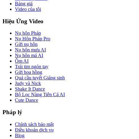
Bảng giá
Video của tôi
Hiệu Ứng Video
Nụ hôn Pháp
Nụ Hôn Pháp Pro
Gửi nụ hôn
Nụ hôn mưa AI
Nụ hôn má AI
Ôm AI
Trái tim ngón tay
Gửi hoa hồng
Quả cầu tuyết Giáng sinh
Judy và Nick
Shake It Dance
Bộ Lọc Nàng Tiên Cá AI
Cute Dance
Pháp lý
Chính sách bảo mật
Điều khoản dịch vụ
Blog