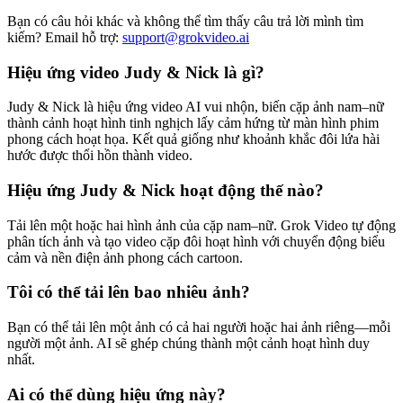
Bạn có câu hỏi khác và không thể tìm thấy câu trả lời mình tìm
kiếm? Email hỗ trợ:
support@grokvideo.ai
Hiệu ứng video Judy & Nick là gì?
Judy & Nick là hiệu ứng video AI vui nhộn, biến cặp ảnh nam–nữ
thành cảnh hoạt hình tinh nghịch lấy cảm hứng từ màn hình phim
phong cách hoạt họa. Kết quả giống như khoảnh khắc đôi lứa hài
hước được thổi hồn thành video.
Hiệu ứng Judy & Nick hoạt động thế nào?
Tải lên một hoặc hai hình ảnh của cặp nam–nữ. Grok Video tự động
phân tích ảnh và tạo video cặp đôi hoạt hình với chuyển động biểu
cảm và nền điện ảnh phong cách cartoon.
Tôi có thể tải lên bao nhiêu ảnh?
Bạn có thể tải lên một ảnh có cả hai người hoặc hai ảnh riêng—mỗi
người một ảnh. AI sẽ ghép chúng thành một cảnh hoạt hình duy
nhất.
Ai có thể dùng hiệu ứng này?