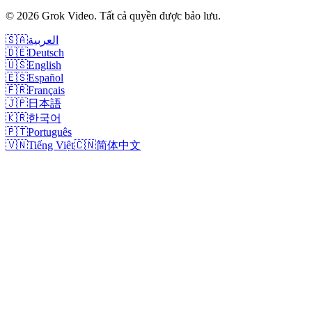
©
2026
Grok Video
.
Tất cả quyền được bảo lưu.
🇸🇦
العربية
🇩🇪
Deutsch
🇺🇸
English
🇪🇸
Español
🇫🇷
Français
🇯🇵
日本語
🇰🇷
한국어
🇵🇹
Português
🇻🇳
Tiếng Việt
🇨🇳
简体中文