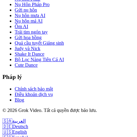
Nụ Hôn Pháp Pro
Gửi nụ hôn
Nụ hôn mưa AI
Nụ hôn má AI
Ôm AI
Trái tim ngón tay
Gửi hoa hồng
Quả cầu tuyết Giáng sinh
Judy và Nick
Shake It Dance
Bộ Lọc Nàng Tiên Cá AI
Cute Dance
Pháp lý
Chính sách bảo mật
Điều khoản dịch vụ
Blog
©
2026
Grok Video
.
Tất cả quyền được bảo lưu.
🇸🇦
العربية
🇩🇪
Deutsch
🇺🇸
English