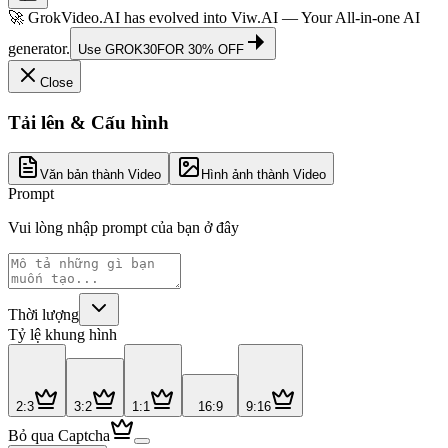
🚀 GrokVideo.AI has evolved into
Viw.AI
— Your All-in-one AI
generator.
Use
GROK30
FOR 30% OFF
Close
Tải lên & Cấu hình
Văn bản thành Video
Hình ảnh thành Video
Prompt
Vui lòng nhập prompt của bạn ở đây
Thời lượng
Tỷ lệ khung hình
2:3
3:2
1:1
16:9
9:16
Bỏ qua Captcha